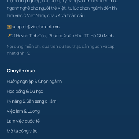
trợ hướng nghiệp, học bổng, kỹ năng và tìm hiểu kiến thức
ngành nghề cho người trẻ Việt, từ lúc chọn ngành đến khi
làm việc ở Việt Nam, châu Á và toàn cầu.
✉️
support@vieclam.info.vn
📍
21 Huỳnh Tịnh Của, Phường Xuân Hòa, TP. Hồ Chí Minh
Nội dung miễn phí, dựa trên dữ liệu thật, dẫn nguồn và cập
nhật định kỳ.
Chuyên mục
Hướng nghiệp & Chọn ngành
Học bổng & Du học
Kỹ năng & Sẵn sàng đi làm
Việc làm & Lương
Làm việc quốc tế
Mô tả công việc