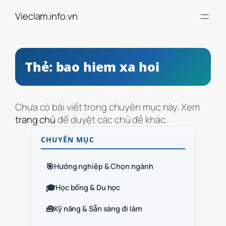
Chuyển
Vieclam.info.vn
đến
phần
nội
dung
Thẻ:
bao hiem xa hoi
Chưa có bài viết trong chuyên mục này. Xem
trang chủ
để duyệt các chủ đề khác.
CHUYÊN MỤC
🎯
Hướng nghiệp & Chọn ngành
🎓
Học bổng & Du học
🧰
Kỹ năng & Sẵn sàng đi làm