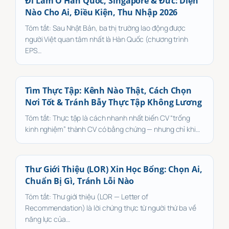
Đi Làm Ở Hàn Quốc, Singapore & Đức: Diện
Nào Cho Ai, Điều Kiện, Thu Nhập 2026
Tóm tắt: Sau Nhật Bản, ba thị trường lao động được
người Việt quan tâm nhất là Hàn Quốc (chương trình
EPS…
Tìm Thực Tập: Kênh Nào Thật, Cách Chọn
Nơi Tốt & Tránh Bẫy Thực Tập Không Lương
Tóm tắt: Thực tập là cách nhanh nhất biến CV “trống
kinh nghiệm” thành CV có bằng chứng — nhưng chỉ khi…
Thư Giới Thiệu (LOR) Xin Học Bổng: Chọn Ai,
Chuẩn Bị Gì, Tránh Lỗi Nào
Tóm tắt: Thư giới thiệu (LOR — Letter of
Recommendation) là lời chứng thực từ người thứ ba về
năng lực của…