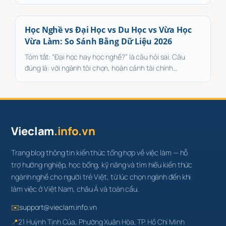
Học Nghề vs Đại Học vs Du Học vs Vừa Học
Vừa Làm: So Sánh Bằng Dữ Liệu 2026
Tóm tắt: “Đại học hay học nghề?” là câu hỏi sai. Câu
đúng là: với ngành tôi chọn, hoàn cảnh tài chính…
Vieclam
.info.vn
Trang blog thông tin kiến thức tổng hợp về việc làm — hỗ
trợ hướng nghiệp, học bổng, kỹ năng và tìm hiểu kiến thức
ngành nghề cho người trẻ Việt, từ lúc chọn ngành đến khi
làm việc ở Việt Nam, châu Á và toàn cầu.
✉️
support@vieclam.info.vn
📍
21 Huỳnh Tịnh Của, Phường Xuân Hòa, TP. Hồ Chí Minh