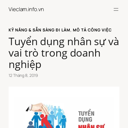
Chuyển
Vieclam.info.vn
đến
phần
nội
KỸ NĂNG & SẴN SÀNG ĐI LÀM
, 
MÔ TẢ CÔNG VIỆC
dung
Tuyển dụng nhân sự và
vai trò trong doanh
nghiệp
12 Tháng 8, 2019