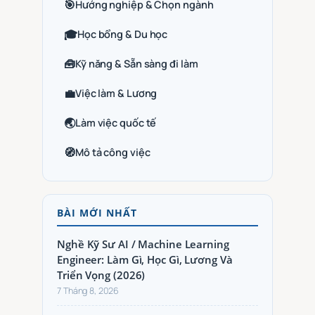
🎯
Hướng nghiệp & Chọn ngành
🎓
Học bổng & Du học
🧰
Kỹ năng & Sẵn sàng đi làm
💼
Việc làm & Lương
🌏
Làm việc quốc tế
🧭
Mô tả công việc
BÀI MỚI NHẤT
Nghề Kỹ Sư AI / Machine Learning
Engineer: Làm Gì, Học Gì, Lương Và
Triển Vọng (2026)
7 Tháng 8, 2026