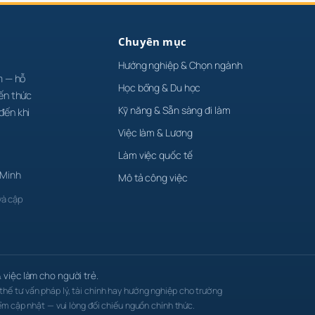
Chuyên mục
Hướng nghiệp & Chọn ngành
m — hỗ
Học bổng & Du học
iến thức
Kỹ năng & Sẵn sàng đi làm
đến khi
Việc làm & Lương
Làm việc quốc tế
 Minh
Mô tả công việc
và cập
việc làm cho người trẻ.
thế tư vấn pháp lý, tài chính hay hướng nghiệp cho trường
điểm cập nhật — vui lòng đối chiếu nguồn chính thức.