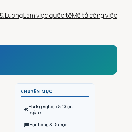
 & Lương
Làm việc quốc tế
Mô tả công việc
CHUYÊN MỤC
Hướng nghiệp & Chọn
🎯
ngành
🎓
Học bổng & Du học