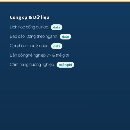
Công cụ & Dữ liệu
Lịch học bổng du học
data
Báo cáo lương theo ngành
data
Chi phí du học 8 nước
data
Bản đồ nghề nghiệp VN & thế giới
Cẩm nang hướng nghiệp
miễn phí