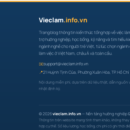
Vieclam
.info.vn
Trang blog thông tin kiến thức tổng hợp về việc là
trợ hướng nghiệp, học bổng, kỹ năng và tìm hiểu k
ngành nghề cho người trẻ Việt, từ lúc chọn ngành 
làm việc ở Việt Nam, châu Á và toàn cầu.
✉️
support@vieclam.info.vn
📍
21 Huỳnh Tịnh Của, Phường Xuân Hòa, TP. Hồ Chí
Nội dung miễn phí, dựa trên dữ liệu thật, dẫn nguồn 
nhật định kỳ.
© 2026
vieclam.info.vn
— Nền tảng hướng nghiệp & 
Thông tin trên website mang tính tham khảo, không thay 
hợp cụ thể. Số liệu lương, học bổng, chi phí có ghi thời 