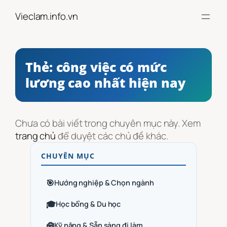
Chuyển
Vieclam.info.vn
đến
phần
nội
dung
Thẻ:
công việc có mức
lương cao nhất hiện nay
Chưa có bài viết trong chuyên mục này. Xem
trang chủ
để duyệt các chủ đề khác.
CHUYÊN MỤC
🎯
Hướng nghiệp & Chọn ngành
🎓
Học bổng & Du học
🧰
Kỹ năng & Sẵn sàng đi làm