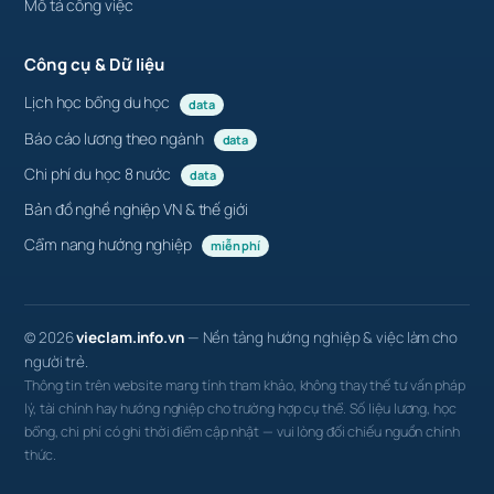
Mô tả công việc
Công cụ & Dữ liệu
Lịch học bổng du học
data
Báo cáo lương theo ngành
data
Chi phí du học 8 nước
data
Bản đồ nghề nghiệp VN & thế giới
Cẩm nang hướng nghiệp
miễn phí
© 2026
vieclam.info.vn
— Nền tảng hướng nghiệp & việc làm cho
người trẻ.
Thông tin trên website mang tính tham khảo, không thay thế tư vấn pháp
lý, tài chính hay hướng nghiệp cho trường hợp cụ thể. Số liệu lương, học
bổng, chi phí có ghi thời điểm cập nhật — vui lòng đối chiếu nguồn chính
thức.