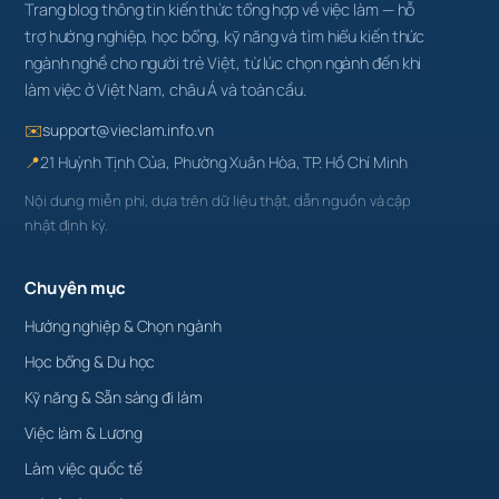
Trang blog thông tin kiến thức tổng hợp về việc làm — hỗ
trợ hướng nghiệp, học bổng, kỹ năng và tìm hiểu kiến thức
ngành nghề cho người trẻ Việt, từ lúc chọn ngành đến khi
làm việc ở Việt Nam, châu Á và toàn cầu.
✉️
support@vieclam.info.vn
📍
21 Huỳnh Tịnh Của, Phường Xuân Hòa, TP. Hồ Chí Minh
Nội dung miễn phí, dựa trên dữ liệu thật, dẫn nguồn và cập
nhật định kỳ.
Chuyên mục
Hướng nghiệp & Chọn ngành
Học bổng & Du học
Kỹ năng & Sẵn sàng đi làm
Việc làm & Lương
Làm việc quốc tế