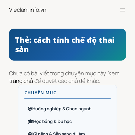
Chuyển
Vieclam.info.vn
đến
phần
nội
dung
Thẻ:
cách tính chế độ thai
sản
Chưa có bài viết trong chuyên mục này. Xem
trang chủ
để duyệt các chủ đề khác.
CHUYÊN MỤC
🎯
Hướng nghiệp & Chọn ngành
🎓
Học bổng & Du học
🧰
Kỹ năng & Sẵn sàng đi làm