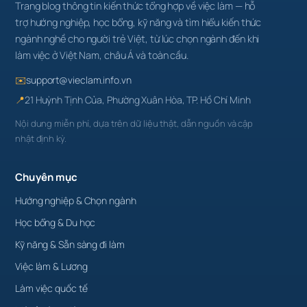
Trang blog thông tin kiến thức tổng hợp về việc làm — hỗ
trợ hướng nghiệp, học bổng, kỹ năng và tìm hiểu kiến thức
ngành nghề cho người trẻ Việt, từ lúc chọn ngành đến khi
làm việc ở Việt Nam, châu Á và toàn cầu.
✉️
support@vieclam.info.vn
📍
21 Huỳnh Tịnh Của, Phường Xuân Hòa, TP. Hồ Chí Minh
Nội dung miễn phí, dựa trên dữ liệu thật, dẫn nguồn và cập
nhật định kỳ.
Chuyên mục
Hướng nghiệp & Chọn ngành
Học bổng & Du học
Kỹ năng & Sẵn sàng đi làm
Việc làm & Lương
Làm việc quốc tế