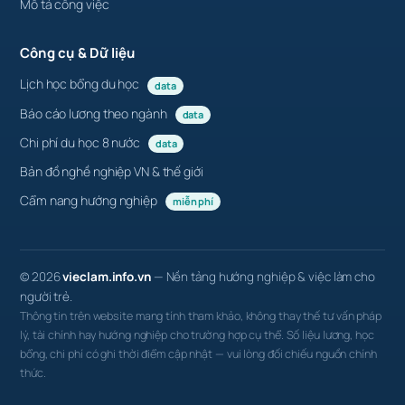
Mô tả công việc
Công cụ & Dữ liệu
Lịch học bổng du học
data
Báo cáo lương theo ngành
data
Chi phí du học 8 nước
data
Bản đồ nghề nghiệp VN & thế giới
Cẩm nang hướng nghiệp
miễn phí
© 2026
vieclam.info.vn
— Nền tảng hướng nghiệp & việc làm cho
người trẻ.
Thông tin trên website mang tính tham khảo, không thay thế tư vấn pháp
lý, tài chính hay hướng nghiệp cho trường hợp cụ thể. Số liệu lương, học
bổng, chi phí có ghi thời điểm cập nhật — vui lòng đối chiếu nguồn chính
thức.