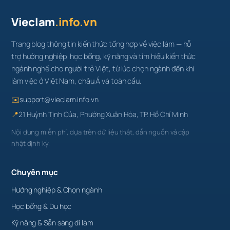
Vieclam
.info.vn
Trang blog thông tin kiến thức tổng hợp về việc làm — hỗ
trợ hướng nghiệp, học bổng, kỹ năng và tìm hiểu kiến thức
ngành nghề cho người trẻ Việt, từ lúc chọn ngành đến khi
làm việc ở Việt Nam, châu Á và toàn cầu.
✉️
support@vieclam.info.vn
📍
21 Huỳnh Tịnh Của, Phường Xuân Hòa, TP. Hồ Chí Minh
Nội dung miễn phí, dựa trên dữ liệu thật, dẫn nguồn và cập
nhật định kỳ.
Chuyên mục
Hướng nghiệp & Chọn ngành
Học bổng & Du học
Kỹ năng & Sẵn sàng đi làm