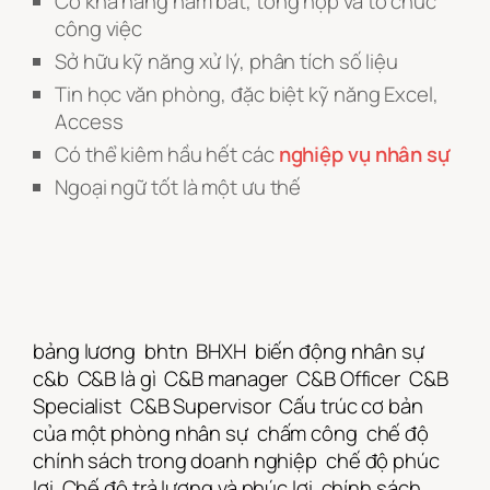
Có khả năng nắm bắt, tổng hợp và tổ chức
công việc
Sở hữu kỹ năng xử lý, phân tích số liệu
Tin học văn phòng, đặc biệt kỹ năng Excel,
Access
Có thể kiêm hầu hết các
nghiệp vụ nhân sự
Ngoại ngữ tốt là một ưu thế
bảng lương
bhtn
BHXH
biến động nhân sự
c&b
C&B là gì
C&B manager
C&B Officer
C&B
Specialist
C&B Supervisor
Cấu trúc cơ bản
của một phòng nhân sự
chấm công
chế độ
chính sách trong doanh nghiệp
chế độ phúc
lợi
Chế độ trả lương và phúc lợi
chính sách