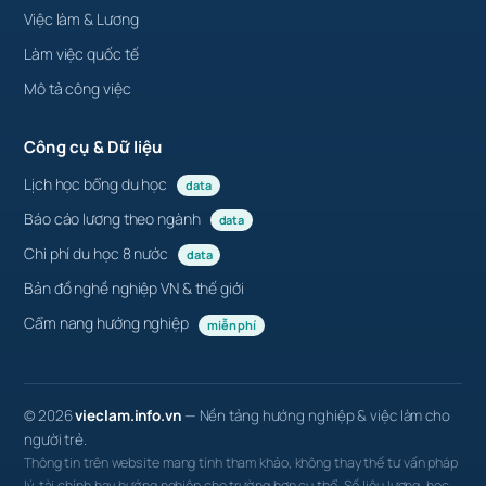
Việc làm & Lương
Làm việc quốc tế
Mô tả công việc
Công cụ & Dữ liệu
Lịch học bổng du học
data
Báo cáo lương theo ngành
data
Chi phí du học 8 nước
data
Bản đồ nghề nghiệp VN & thế giới
Cẩm nang hướng nghiệp
miễn phí
© 2026
vieclam.info.vn
— Nền tảng hướng nghiệp & việc làm cho
người trẻ.
Thông tin trên website mang tính tham khảo, không thay thế tư vấn pháp
lý, tài chính hay hướng nghiệp cho trường hợp cụ thể. Số liệu lương, học