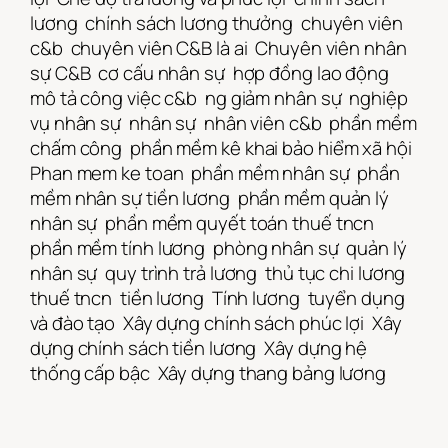
lương
chính sách lương thưởng
chuyên viên
c&b
chuyên viên C&B là ai
Chuyên viên nhân
sự C&B
cơ cấu nhân sự
hợp đồng lao động
mô tả công việc c&b
ng giảm nhân sự
nghiệp
vụ nhân sự
nhân sự
nhân viên c&b
phần mềm
chấm công
phần mềm kê khai bảo hiểm xã hội
Phan mem ke toan
phần mềm nhân sự
phần
mềm nhân sự tiền lương
phần mềm quản lý
nhân sự
phần mềm quyết toán thuế tncn
phần mềm tính lương
phòng nhân sự
quản lý
nhân sự
quy trình trả lương
thủ tục chi lương
thuế tncn
tiền lương
Tính lương
tuyển dụng
và đào tạo
Xây dựng chính sách phúc lợi
Xây
dựng chính sách tiền lương
Xây dựng hệ
thống cấp bậc
Xây dựng thang bảng lương