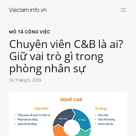
Chuyển
Vieclam.info.vn
đến
phần
nội
MÔ TẢ CÔNG VIỆC
dung
Chuyên viên C&B là ai?
Giữ vai trò gì trong
phòng nhân sự
24 Tháng 5, 2019