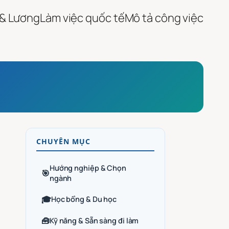
 & Lương
Làm việc quốc tế
Mô tả công việc
CHUYÊN MỤC
Hướng nghiệp & Chọn
🎯
ngành
🎓
Học bổng & Du học
🧰
Kỹ năng & Sẵn sàng đi làm