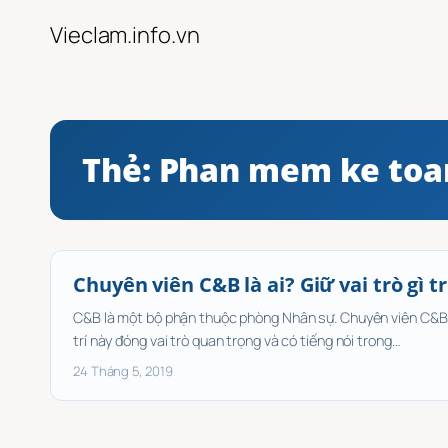
Chuyển
Vieclam.info.vn
đến
phần
nội
dung
Thẻ:
Phan mem ke toa
Chuyên viên C&B là ai? Giữ vai trò gì 
C&B là một bộ phận thuộc phòng Nhân sự. Chuyên viên C&B đ
trí này đóng vai trò quan trọng và có tiếng nói trong…
24 Tháng 5, 2019