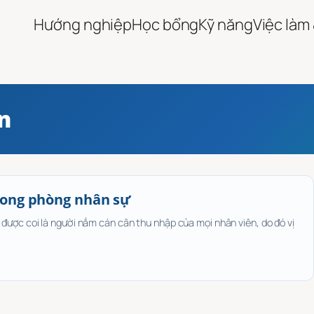
Hướng nghiệp
Học bổng
Kỹ năng
Việc làm
n
trong phòng nhân sự
ược coi là người nắm cán cân thu nhập của mọi nhân viên, do đó vị