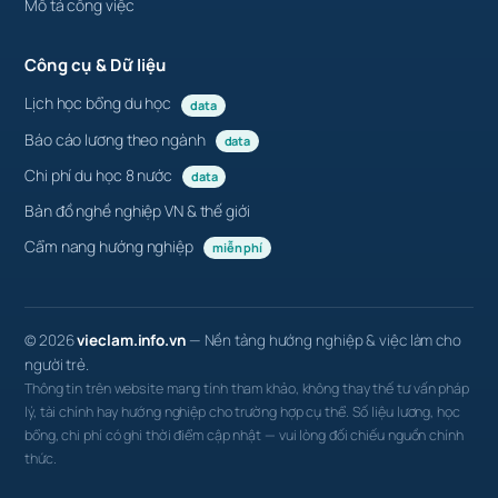
Mô tả công việc
Công cụ & Dữ liệu
Lịch học bổng du học
data
Báo cáo lương theo ngành
data
Chi phí du học 8 nước
data
Bản đồ nghề nghiệp VN & thế giới
Cẩm nang hướng nghiệp
miễn phí
© 2026
vieclam.info.vn
— Nền tảng hướng nghiệp & việc làm cho
người trẻ.
Thông tin trên website mang tính tham khảo, không thay thế tư vấn pháp
lý, tài chính hay hướng nghiệp cho trường hợp cụ thể. Số liệu lương, học
bổng, chi phí có ghi thời điểm cập nhật — vui lòng đối chiếu nguồn chính
thức.