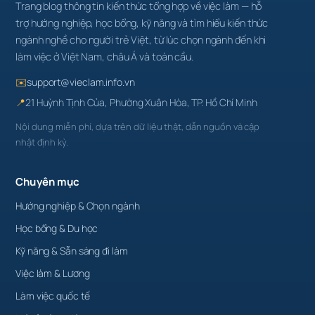
Trang blog thông tin kiến thức tổng hợp về việc làm — hỗ
trợ hướng nghiệp, học bổng, kỹ năng và tìm hiểu kiến thức
ngành nghề cho người trẻ Việt, từ lúc chọn ngành đến khi
làm việc ở Việt Nam, châu Á và toàn cầu.
✉️
support@vieclam.info.vn
📍
21 Huỳnh Tịnh Của, Phường Xuân Hòa, TP. Hồ Chí Minh
Nội dung miễn phí, dựa trên dữ liệu thật, dẫn nguồn và cập
nhật định kỳ.
Chuyên mục
Hướng nghiệp & Chọn ngành
Học bổng & Du học
Kỹ năng & Sẵn sàng đi làm
Việc làm & Lương
Làm việc quốc tế