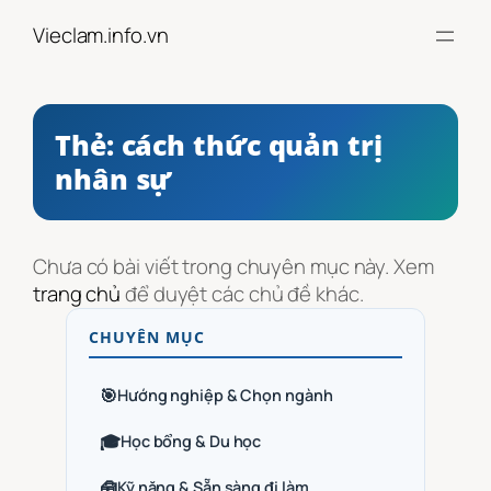
Chuyển
Vieclam.info.vn
đến
phần
nội
dung
Thẻ:
cách thức quản trị
nhân sự
Chưa có bài viết trong chuyên mục này. Xem
trang chủ
để duyệt các chủ đề khác.
CHUYÊN MỤC
🎯
Hướng nghiệp & Chọn ngành
🎓
Học bổng & Du học
🧰
Kỹ năng & Sẵn sàng đi làm