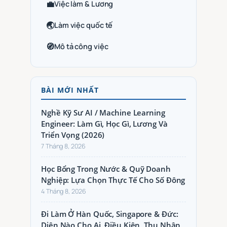
💼
Việc làm & Lương
🌏
Làm việc quốc tế
🧭
Mô tả công việc
BÀI MỚI NHẤT
Nghề Kỹ Sư AI / Machine Learning
Engineer: Làm Gì, Học Gì, Lương Và
Triển Vọng (2026)
7 Tháng 8, 2026
Học Bổng Trong Nước & Quỹ Doanh
Nghiệp: Lựa Chọn Thực Tế Cho Số Đông
4 Tháng 8, 2026
Đi Làm Ở Hàn Quốc, Singapore & Đức:
Diện Nào Cho Ai, Điều Kiện, Thu Nhập