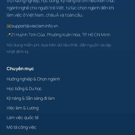
trợ hướng nghiệp, học bổng, kỹ năng và tìm hiểu kiến thức
ngành nghề cho người trẻ Việt, từ lúc chọn ngành đến khi
làm việc ở Việt Nam, châu Á và toàn cầu.
✉️
support@vieclam.info.vn
📍
21 Huỳnh Tịnh Của, Phường Xuân Hòa, TP. Hồ Chí Minh
Nội dung miễn phí, dựa trên dữ liệu thật, dẫn nguồn và cập
nhật định kỳ.
Chuyên mục
Hướng nghiệp & Chọn ngành
Học bổng & Du học
Kỹ năng & Sẵn sàng đi làm
Việc làm & Lương
Làm việc quốc tế
Mô tả công việc