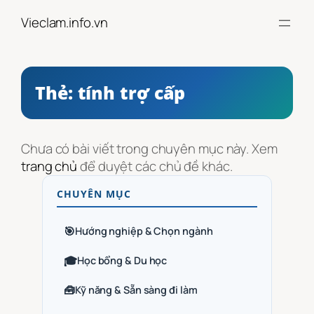
Chuyển
Vieclam.info.vn
đến
phần
nội
dung
Thẻ:
tính trợ cấp
Chưa có bài viết trong chuyên mục này. Xem
trang chủ
để duyệt các chủ đề khác.
CHUYÊN MỤC
🎯
Hướng nghiệp & Chọn ngành
🎓
Học bổng & Du học
🧰
Kỹ năng & Sẵn sàng đi làm